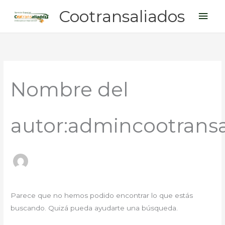
Ir
Men
Cootransaliados
al
princ
contenido
Buscar
por:
Nombre del
autor:admincootransa
Parece que no hemos podido encontrar lo que estás
buscando. Quizá pueda ayudarte una búsqueda.