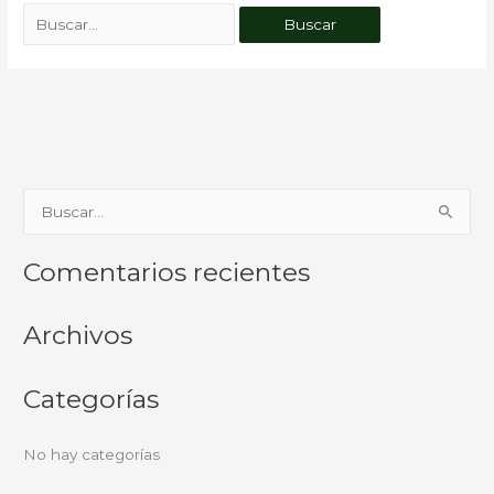
B
u
Comentarios recientes
s
c
Archivos
a
r
Categorías
p
o
No hay categorías
r
: